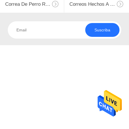
Correa De Perro Retractable
Correos Hechos A Mano Del Cuero Del Perro
CONTROL
DE
CALIDAD
Suscriba
ÉNTRENOS
EN
CONTACTO
CON
PIDA
UNA
CITA