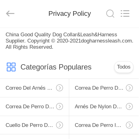
2026
SPUPPS
LIMITED.
All
Privacy Policy
Rights
Reserved.
Developed
by
HOGAR
ECER
China Good Quality Dog Collar&Leash&Harness
Supplier. Copyright © 2020-2021dogharnessleash.com.
All Rights Reserved.
PRODUCTOS
Categorías Populares
Todos
SOBRE
NOSOTROS
Correo Del Arnés Del Perro
Correa De Perro De Nylon
VIAJE
Correa De Perro Del LED
Arnés De Nylon Del Perro
DE
LA
Cuello De Perro De Nylon Suave
Correa De Perro Impermeable
FÁBRICA