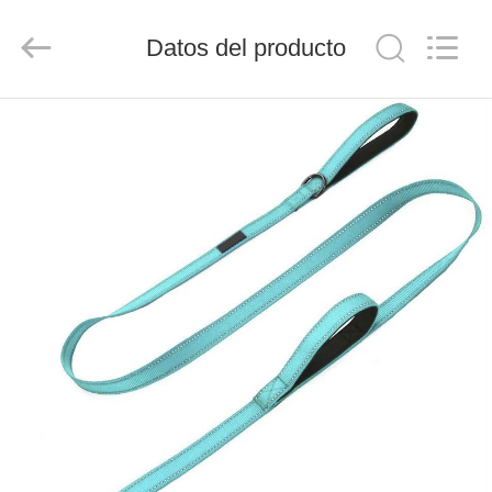
LIMITED.
All
Rights
Datos del producto
Reserved.
Developed
by
ECER
HOGAR
PRODUCTOS
SOBRE
NOSOTROS
VIAJE
DE
LA
FÁBRICA