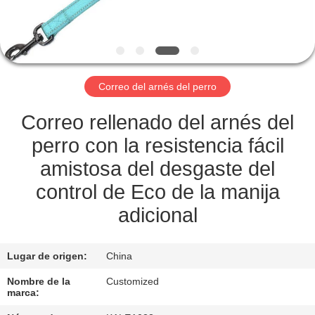
CONTROL
DE
CALIDAD
Correo del arnés del perro
ÉNTRENOS
Correo rellenado del arnés del
EN
perro con la resistencia fácil
CONTACTO
amistosa del desgaste del
CON
control de Eco de la manija
adicional
PIDA
UNA
Lugar de origen:
China
CITA
Nombre de la
Customized
marca: