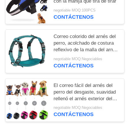
con la manija que tira de tirar
negotiable MOQ:100PCS
CONTÁCTENOS
Correo colorido del arnés del
perro, acolchado de costura
reflexivo de la malla del arnés
cómodo del perro
negotiable MOQ:Negociables
CONTÁCTENOS
El correo fácil del arnés del
perro del desgaste, suavidad
rellenó el arnés exterior del
perro de perrito del interior
negotiable MOQ:Negociables
CONTÁCTENOS