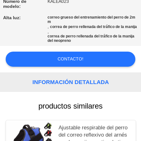
Número de
KALEA023
MAPA
modelo:
DEL
Alta luz:
correo grueso del entrenamiento del perro de 2m
m
SITIO
,
correa de perro rellenada del tráfico de la manija
,
correa de perro rellenada del tráfico de la manija
del neopreno
PRIVACY
POLICY
CONTACTO!
INFORMACIÓN DETALLADA
productos similares
Ajustable respirable del perro
del correo reflexivo del arnés