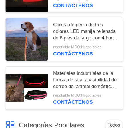
pies de longitud
CONTÁCTENOS
Correa de perro de tres
colores LED manija rellenada
de 6 pies de largo con 4 horas
de hora laborable
negotiable MOQ:Negociables
CONTÁCTENOS
Materiales industriales de la
fuerza de la alta visibilidad del
correo del animal doméstico
de la manija LED del apretón
negotiable MOQ:Negociables
de la comodidad
CONTÁCTENOS
Categorías Populares
Todos