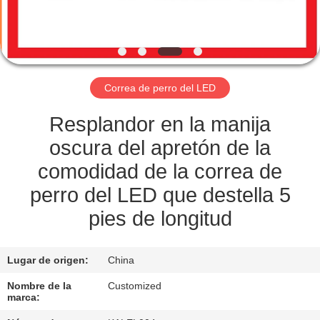
CONTROL
DE
CALIDAD
Correa de perro del LED
ÉNTRENOS
Resplandor en la manija
EN
oscura del apretón de la
CONTACTO
comodidad de la correa de
CON
perro del LED que destella 5
pies de longitud
PIDA
UNA
Lugar de origen:
China
CITA
Nombre de la
Customized
marca: