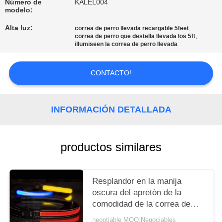
Número de
KALEL004
MAPA
modelo:
DEL
Alta luz:
,
correa de perro llevada recargable 5feet
SITIO
,
correa de perro que destella llevada los 5ft
illumiseen la correa de perro llevada
PRIVACY
CONTACTO!
POLICY
INFORMACIÓN DETALLADA
productos similares
Resplandor en la manija
oscura del apretón de la
comodidad de la correa de
perro del LED que destella 5
negotiable MOQ:Negociables