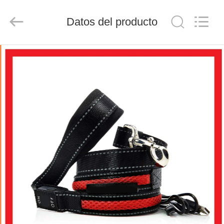
LIMITED.
All
Rights
Datos del producto
Reserved.
Developed
by
ECER
HOGAR
PRODUCTOS
SOBRE
NOSOTROS
VIAJE
DE
LA
FÁBRICA